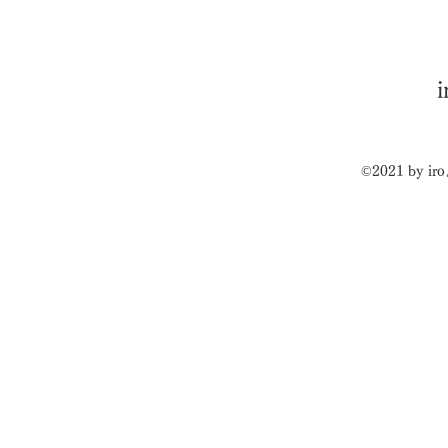
©2021 by iro