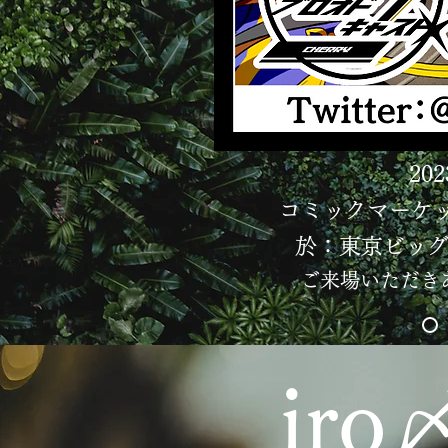
20
コミックマーケット10
於：東京ビッグサ
​ご来場いただ
iro