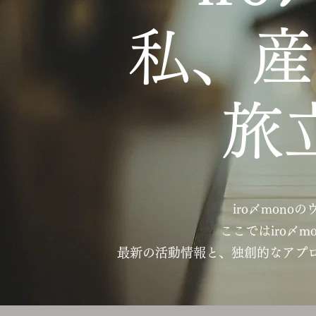
私、産
旅
iro〆mon
ここではiro〆
最新の活動情報と、独創的なアプ